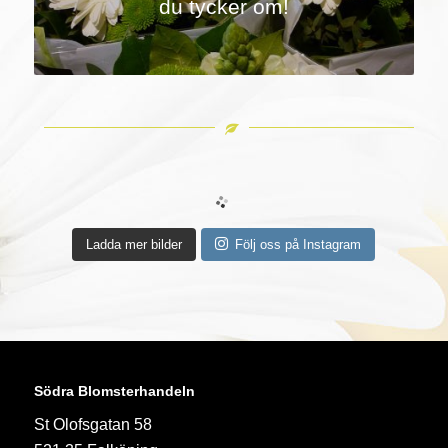
du tycker om!
Ladda mer bilder
Följ oss på Instagram
Södra Blomsterhandeln
St Olofsgatan 58