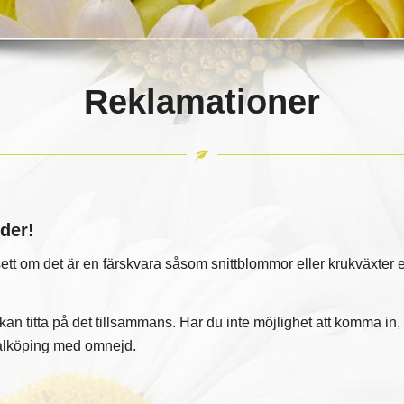
Reklamationer
nder!
tt om det är en färskvara såsom snittblommor eller krukväxter e
i kan titta på det tillsammans. Har du inte möjlighet att komma in, r
 Falköping med omnejd.