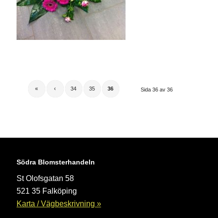
«
‹
34
35
36
Sida 36 av 36
Södra Blomsterhandeln
St Olofsgatan 58
521 35 Falköping
Karta / Vägbeskrivning »