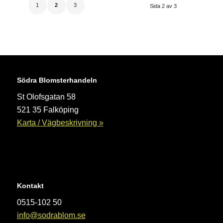
1
2
3
Sida 2 av 3
Södra Blomsterhandeln
St Olofsgatan 58
521 35 Falköping
Karta / Vägbeskrivning »
Kontakt
0515-102 50
info@sodrablom.se