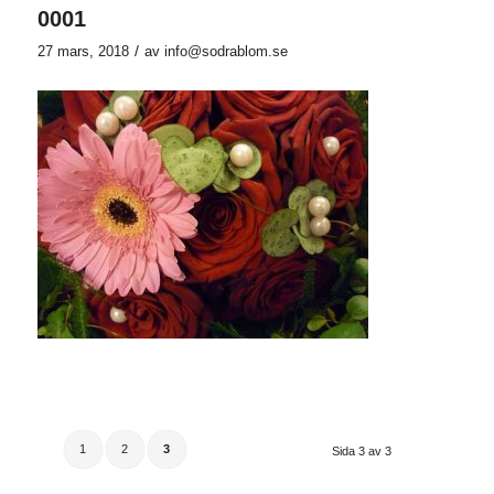
0001
/
27 mars, 2018
av
info@sodrablom.se
1
2
3
Sida 3 av 3