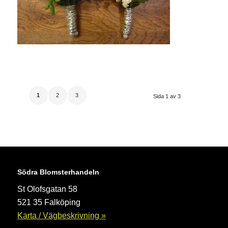
1
2
3
Sida 1 av 3
Södra Blomsterhandeln
St Olofsgatan 58
521 35 Falköping
Karta / Vägbeskrivning »